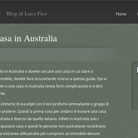
Blog di Luca Fico
Home
a in Australia
o in Australia e dovete cercare una casa in cui stare o
obile, dovete fare sicuramente ricorso a questa guida. Qui vi
o una casa in Australia senza farvi complicazioni e vi dirò
nte.
i immensi di eucalipti con il loro profumo ammaliante e gruppi di
e praterie. Quindi la prima cosa per andarci è trovare una casa
tralia è diverso da quello italiano. Infatti in Australia solo i
 acquistare case e quindi le persone non australiane riscontrano
one estranee all’Australia per comprare un immobile devono