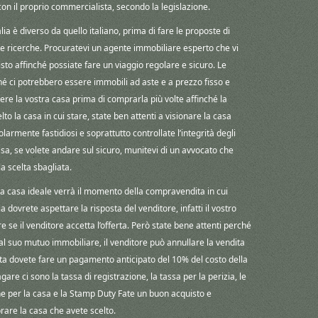
con il proprio commercialista, secondo la legislazione.
ia è diverso da quello italiano, prima di fare le proposte di
e ricerche. Procuratevi un agente immobiliare esperto che vi
quisto affinché possiate fare un viaggio regolare e sicuro. Le
é ci potrebbero essere immobili ad aste e a prezzo fisso e
edere la vostra casa prima di comprarla più volte affinché la
to la casa in cui stare, state ben attenti a visionare la casa
colarmente fastidiosi e soprattutto controllate l’integrità degli
asa, se volete andare sul sicuro, munitevi di un avvocato che
a scelta sbagliata.
a casa ideale verrà il momento della compravendita in cui
 dovrete aspettare la risposta del venditore, infatti il vostro
 se il venditore accetta l’offerta. Però state bene attenti perché
l suo mutuo immobiliare, il venditore può annullare la vendita
ta dovete fare un pagamento anticipato del 10% del costo della
gare ci sono la tassa di registrazione, la tassa per la perizia, le
ione per la casa e la Stamp Duty Fate un buon acquisto e
prare la casa che avete scelto.