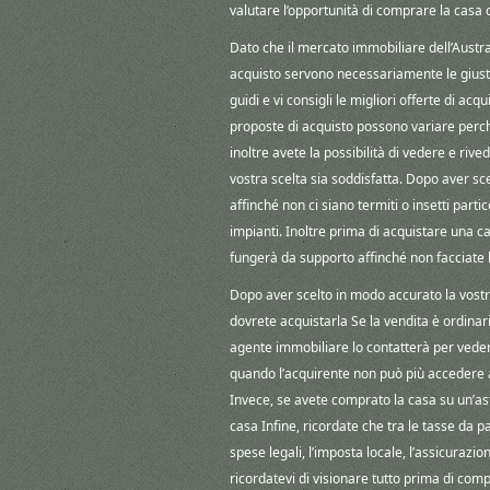
valutare l’opportunità di comprare la casa 
Dato che il mercato immobiliare dell’Austral
acquisto servono necessariamente le giust
guidi e vi consigli le migliori offerte di ac
proposte di acquisto possono variare perch
inoltre avete la possibilità di vedere e riv
vostra scelta sia soddisfatta. Dopo aver scel
affinché non ci siano termiti o insetti parti
impianti. Inoltre prima di acquistare una c
fungerà da supporto affinché non facciate l
Dopo aver scelto in modo accurato la vostr
dovrete acquistarla Se la vendita è ordinaria
agente immobiliare lo contatterà per vedere
quando l’acquirente non può più accedere a
Invece, se avete comprato la casa su un’as
casa Infine, ricordate che tra le tasse da pa
spese legali, l’imposta locale, l’assicuraz
ricordatevi di visionare tutto prima di com