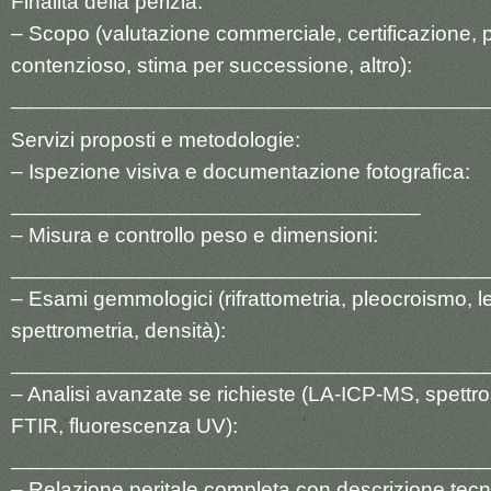
Finalità della perizia:
– Scopo (valutazione commerciale, certificazione, p
contenzioso, stima per successione, altro):
_______________________________________
Servizi proposti e metodologie:
– Ispezione visiva e documentazione fotografica:
__________________________________
– Misura e controllo peso e dimensioni:
_______________________________________
– Esami gemmologici (rifrattometria, pleocroismo, le
spettrometria, densità):
_______________________________________
– Analisi avanzate se richieste (LA-ICP-MS, spett
FTIR, fluorescenza UV):
_______________________________________
– Relazione peritale completa con descrizione tecni