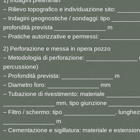
1) Indagini preliminari
– Rilievo topografico e individuazione sito: ____
– Indagini geognostiche / sondaggi: tipo _______
profondità prevista _______________ m
– Pratiche autorizzative e permessi: __________
2) Perforazione e messa in opera pozzo
– Metodologia di perforazione: _______________ (e
percussione)
– Profondità prevista: _______________ m
– Diametro foro: _______________ mm
– Tubazione di rivestimento: materiale _________
_______________ mm, tipo giunzione ________
– Filtro / schermo: tipo _______________, lunghe
_______________ m
– Cementazione e sigillatura: materiale e estensio
_______________