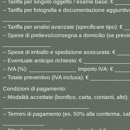
– Tariffa per singolo oggetto / esame base: € __
– Tariffa per fotografia e documentazione aggiuntiv
_______________
– Tariffa per analisi avanzate (specificare tipo): 
– Spese di prelievo/consegna a domicilio (se previs
_______________
– Spese di imballo e spedizione assicurata: € _
– Eventuale anticipo richiesto: € ______________
– IVA (%): _______________ Importo IVA: € ___
– Totale preventivo (IVA inclusa): € ___________
Condizioni di pagamento:
– Modalità accettate (bonifico, carta, contanti, altri):
___________________________
– Termini di pagamento (es. 50% alla conferma, sa
_____________