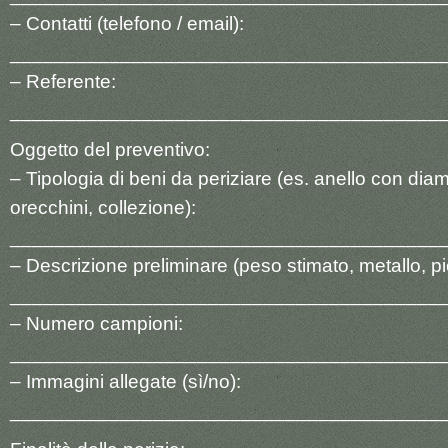
– Contatti (telefono / email):
_______________________________________
– Referente:
_______________________________________
Oggetto del preventivo:
– Tipologia di beni da periziare (es. anello con dia
orecchini, collezione):
_______________________________________
– Descrizione preliminare (peso stimato, metallo, pie
_______________________________________
– Numero campioni:
_______________________________________
– Immagini allegate (sì/no):
_______________________________________