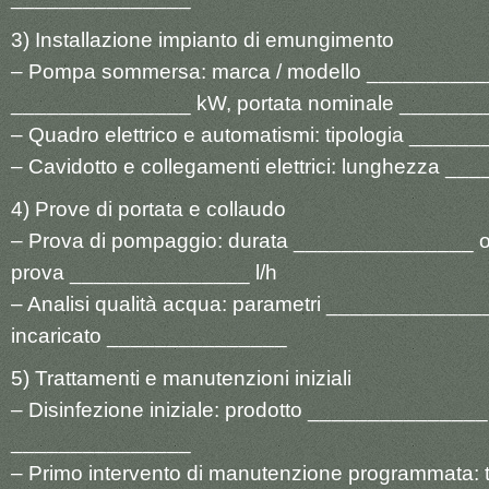
3) Installazione impianto di emungimento
– Pompa sommersa: marca / modello __________
_______________ kW, portata nominale _______
– Quadro elettrico e automatismi: tipologia ____
– Cavidotto e collegamenti elettrici: lunghezza 
4) Prove di portata e collaudo
– Prova di pompaggio: durata _______________ ore
prova _______________ l/h
– Analisi qualità acqua: parametri ______________
incaricato _______________
5) Trattamenti e manutenzioni iniziali
– Disinfezione iniziale: prodotto _______________,
_______________
– Primo intervento di manutenzione programmata: 