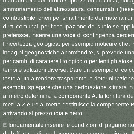
manodopera per turni e supervisione tecnica, nole
ammortamento dell’attrezzatura, consumabili (frese, b
combustibile, oneri per smaltimento dei materiali di
diritti comunali per l’occupazione del suolo se applic
preferisce, inserire una voce di contingenza perce
l’incertezza geologica: per esempio motivare che, 
indagini geognostiche approfondite, si prevede u
per cambi di carattere litologico o per lenti ghiaios
tempi e soluzioni diverse. Dare un esempio di calcol
testo aiuta a rendere trasparente la determinazione
esempio, spiegare che una perforazione stimata in
al metro determina la componente A, la fornitura del
metri a Z euro al metro costituisce la componente B,
arrivando al prezzo totale netto.
È fondamentale inserire le condizioni di pagamento 
dell’offerta: indicare l’eventuale acconto richiesto al