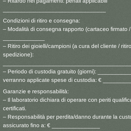
– Ritardo nei pagamenti: penali applicabili
________________________________
Condizioni di ritiro e consegna:
– Modalità di consegna rapporto (cartaceo firmato / 
_____________
– Ritiro dei gioielli/campioni (a cura del cliente / ritir
spedizione):
_______________________________________
– Periodo di custodia gratuito (giorni): ___________
verranno applicate spese di custodia: € _________
Garanzie e responsabilità:
– Il laboratorio dichiara di operare con periti qualific
certificati.
– Responsabilità per perdita/danno durante la cust
assicurato fino a: € _______________