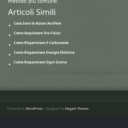
metodo più comune.
Articoli Simili
Cosa Sono le Azioni Aurifere
Come Acquistare Oro Fisico
Come Risparmiare il Carburante
Come Risparmiare Energia Elettrica
Come Risparmiare Ogni Giorno
Powered by
WordPress
| Designed by
Elegant Themes