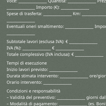
Voce: _______________ Quantità: _______________ Prez
_______________ Importo (€): _______________
Spese di trasferta: _______________ Km: ____________
_______________
Eventuali oneri smaltimento: _______________ Impor
_______________
Subtotale lavori (esclusa IVA): € _______________
IVA (%): _______________ € _______________
Totale complessivo (IVA inclusa): € _______________
Tempi di esecuzione
Inizio lavori previsto: _______________
Durata stimata intervento: _______________ ore/gior
Orario intervento: _______________
Condizioni e responsabilità
– Validità del preventivo: _______________ giorni da
– Modalità di pagamento: _______________ (es. Boni