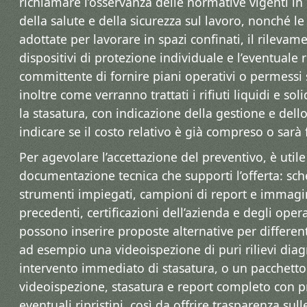
richiamare l’osservanza delle normative vigenti in 
della salute e della sicurezza sul lavoro, nonché l
adottate per lavorare in spazi confinati, il rilevame
dispositivi di protezione individuale e l’eventuale r
committente di fornire piani operativi o permessi s
inoltre come verranno trattati i rifiuti liquidi e so
la stasatura, con indicazione della gestione e del
indicare se il costo relativo è già compreso o sarà 
Per agevolare l’accettazione del preventivo, è utile
documentazione tecnica che supporti l’offerta: sch
strumenti impiegati, campioni di report e immagin
precedenti, certificazioni dell’azienda e degli opera
possono inserire proposte alternative per differenti 
ad esempio una videoispezione di puri rilievi diag
intervento immediato di stasatura, o un pacchet
videoispezione, stasatura e report completo con p
eventuali ripristini, così da offrire trasparenza sull