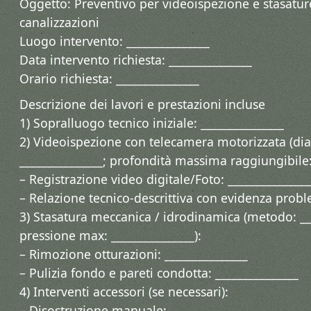
Oggetto: Preventivo per videoispezione e stasature
canalizzazioni
Luogo intervento: _______________
Data intervento richiesta: _______________
Orario richiesta: _______________
Descrizione dei lavori e prestazioni incluse
1) Sopralluogo tecnico iniziale: _______________
2) Videoispezione con telecamera motorizzata (di
_______________; profondità massima raggiungibile: 
– Registrazione video digitale/Foto: _______________
– Relazione tecnico-descrittiva con evidenza proble
3) Stasatura meccanica / idrodinamica (metodo: ___
pressione max: _______________):
– Rimozione otturazioni: _______________
– Pulizia fondo e pareti condotta: _______________
4) Interventi accessori (se necessari):
– Disostruzione manuale: _______________