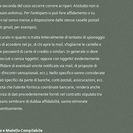
a seconda del caso occorre correre ai ripari. Anzitutto non si
buon antivirus. Per l’antispam si può fare affidamento o su
in tal senso messe a disposizione dalle stesse caselle postali
ti gmail, per esempio).
curato in quanto si tratta letteralmente di tentativi di spionaggio
di accedere nel pc, di chi apre la mail, sfogliarne le cartelle e
e password di carte di credito o similari. In generale si deve
nosciuti o senza ‘oggetto’, oppure con ‘oggetto’ evidentemente
fidare di eventuali vincite notificate via mail, di proposte di
d’incontri sensazionali, ecc.). Nello specifico vanno considerate
i specifici da parte di banche, conti postali, assicurazioni, ecc.
ssità che l’utente fornisca coordinate bancarie, renderà anche
cenza di dati precedentemente forniti nel contratto stipulato tra
ossano sembrare di dubbia affidabilità, vanno eliminate
ventivamente.
o e Modello Compilabile