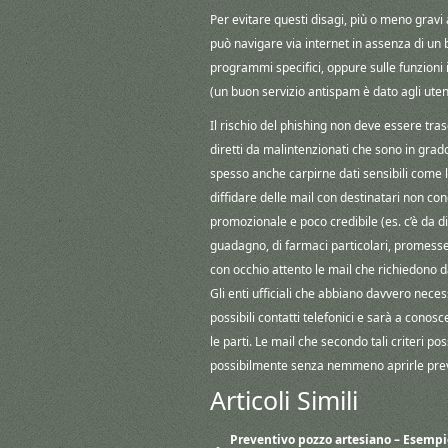
Per evitare questi disagi, più o meno gravi 
può navigare via internet in assenza di un 
programmi specifici, oppure sulle funzioni 
(un buon servizio antispam è dato agli uten
Il rischio del phishing non deve essere tras
diretti da malintenzionati che sono in grado 
spesso anche carpirne dati sensibili come l
diffidare delle mail con destinatari non co
promozionale e poco credibile (es. c’è da dif
guadagno, di farmaci particolari, promesse 
con occhio attento le mail che richiedono dat
Gli enti ufficiali che abbiano davvero nece
possibili contatti telefonici e sarà a conos
le parti. Le mail che secondo tali criteri p
possibilmente senza nemmeno aprirle pre
Articoli Simili
Preventivo pozzo artesiano – Esempi