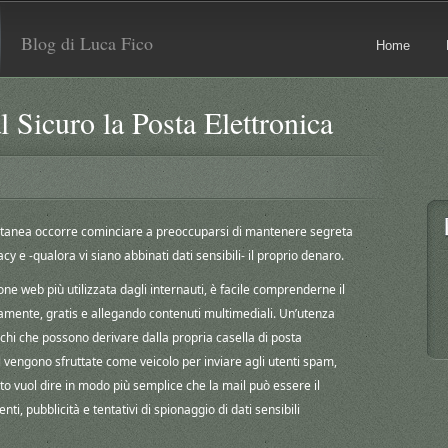
Blog di Luca Fico
Home
Sicuro la Posta Elettronica
tantanea occorre cominciare a preoccuparsi di mantenere segreta
y e -qualora vi siano abbinati dati sensibili- il proprio denaro.
ne web più utilizzata dagli internauti, è facile comprenderne il
ente, gratis e allegando contenuti multimediali. Un’utenza
schi che possono derivare dalla propria casella di posta
l vengono sfruttate come veicolo per inviare agli utenti spam,
sto vuol dire in modo più semplice che la mail può essere il
ti, pubblicità e tentativi di spionaggio di dati sensibili